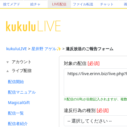
捨てメアド
絵チャ
LIVE配信
ファイル転送
チャット
kukuluLIVE
>
星井野 アゲル✨
>
違反放送のご報告フォーム
アカウント
対象の配信
[必須]
▼
ライブ配信
▲
配信開始
配信マニュアル
※配信のURLが自動記入されますが、複
MagicalGift
違反行為の種別
[必須]
配信一覧
配信者紹介