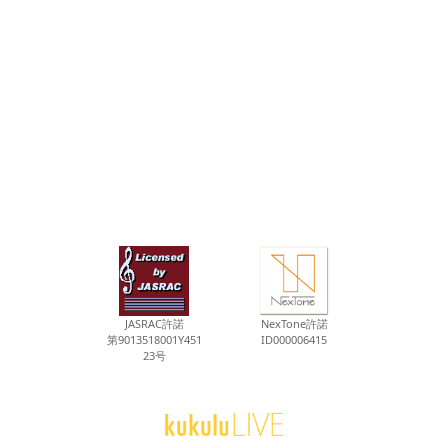
JASRAC許諾
NexTone許諾
第9013518001Y451
ID000006415
23号