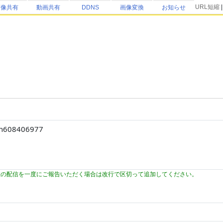
URL短縮
画像共有
動画共有
DDNS
画像変換
お知らせ
数の配信を一度にご報告いただく場合は改行で区切って追加してください。