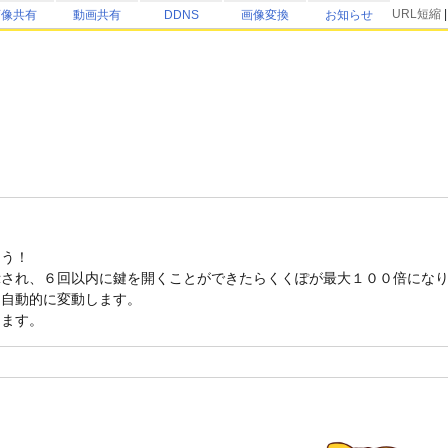
URL短縮
画像共有
動画共有
DDNS
画像変換
お知らせ
よう！
され、６回以内に鍵を開くことができたらくくぽが最大１００倍になりま
て自動的に変動します。
ります。