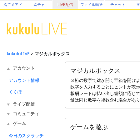
捨てメアド
絵チャ
LIVE配信
ファイル転送
チャット
kukuluLIVE
>
マジカルボックス
アカウント
マジカルボックス
▲
アカウント情報
３桁の数字で鍵が開く宝箱を開け
数字を入力するごとにヒントが表示
くくぽ
報酬レートは払い出し総額に応じ
鍵は同じ数字を複数含む場合があ
ライブ配信
▼
コミュニティ
▼
ゲーム
▲
ゲームを遊ぶ
今日のスクラッチ