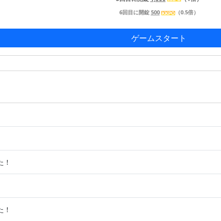
6回目に開錠
500
（0.5倍）
！
！
た！
！
た！