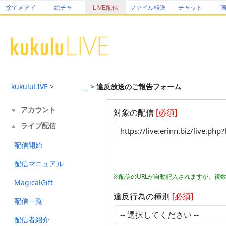
捨てメアド
絵チャ
LIVE配信
ファイル転送
チャット
kukuluLIVE
>
ᅠᅠᅠᅠ__
>
違反放送のご報告フォーム
アカウント
対象の配信
[必須]
▼
ライブ配信
▲
配信開始
配信マニュアル
※配信のURLが自動記入されますが、複
MagicalGift
違反行為の種別
[必須]
配信一覧
配信者紹介