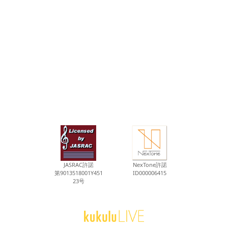
JASRAC許諾
NexTone許諾
第9013518001Y451
ID000006415
23号