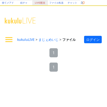
捨てメアド
絵チャ
LIVE配信
ファイル転送
チャット
kukuluLIVE
>
まじぇめいじ
>
ファイル
ログイン
1
1